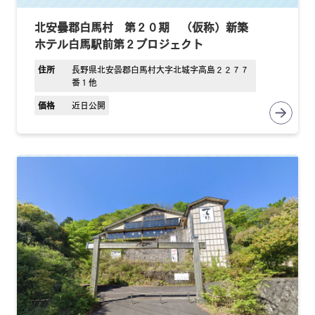
北安曇郡白馬村 第２０期 （仮称）新築
ホテル白馬駅前第２プロジェクト
住所
長野県北安曇郡白馬村大字北城字高島２２７７
番１他
価格
近日公開