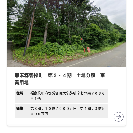
耶麻郡磐梯町 第３・４期 土地分譲 事
業用地
住所
福島県耶麻郡磐梯町大字磐梯字七ツ森７０６６
番１他
価格
第３期：１０億７０００万円 第４期：３億５
０００万円