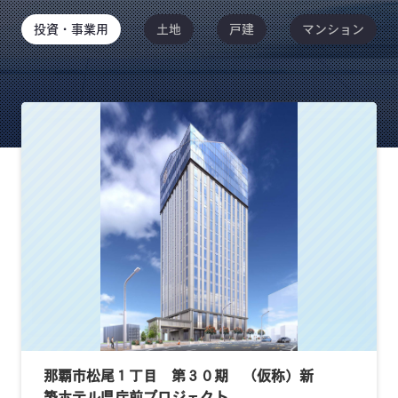
投資・事業用
土地
戸建
マンション
那覇市松尾１丁目 第３０期 （仮称）新
築ホテル県庁前プロジェクト