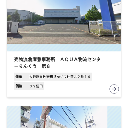
売物流倉庫兼事務所 ＡＱＵＡ物流センタ
ーりんくう 第８
住所
大阪府泉佐野市りんくう往来北２番１９
価格
３９億円