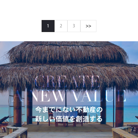
1
2
3
>>