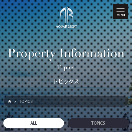
Property Information
- Topics -
トピックス
TOPICS
ALL
TOPICS