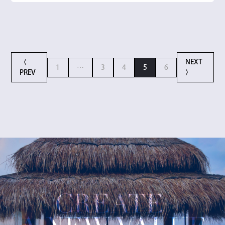
〈
NEXT
1
…
3
4
5
6
PREV
〉